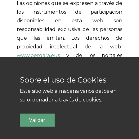
Las opiniones que se expresen a través de
los instrumentos de participación
disponibles en esta web son
responsabilidad exclusiva de las personas
que las emitan. Los derechos de
propiedad intelectual de la web
www.bergara.eus
y de los portales
temáticos y sectoriales arriba citados, así
como de los distintos elementos en ella
Sobre el uso de Cookies
contenidos, son titularidad del
Ayuntamiento de Bergara y sus
Este sitio web almacena varios datos en
contenidos están bajo la protección de la
su ordenador a través de cookies.
licencia Reconocimiento-CompartirIgual
4.0 Internacional de Creative Commons.
Validar
Dicha licencia le da a usted derecho a:
Copiar, distribuir y comunicar