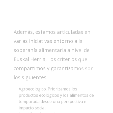
varias iniciativas entorno a la
soberanía alimentaria a nivel de
Euskal Herria, los criterios que
compartimos y garantizamos son
los siguientes:
Agroecologico. Priorizamos los
productos ecológicos y los alimentos de
temporada desde una perspectiva e
impacto social.
Local. Priorizamos lo cercano para que
los productos recorran los menos
kilómetros posibles para llegar a
nuestras casas. Impulsando el desarrollo
local, priorizamos los alimentos del Alto
Deba y del País Vasco.