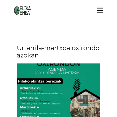
Urtarrila-martxoa oxirondo
azokan