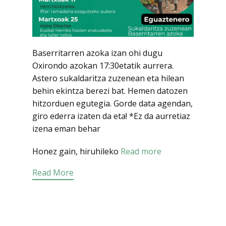
Baserritarren azoka izan ohi dugu
Oxirondo azokan 17:30etatik aurrera.
Astero sukaldaritza zuzenean eta hilean
behin ekintza berezi bat. Hemen datozen
hitzorduen egutegia. Gorde data agendan,
giro ederra izaten da eta! *Ez da aurretiaz
izena eman behar
Honez gain, hiruhileko
Read more
Read More