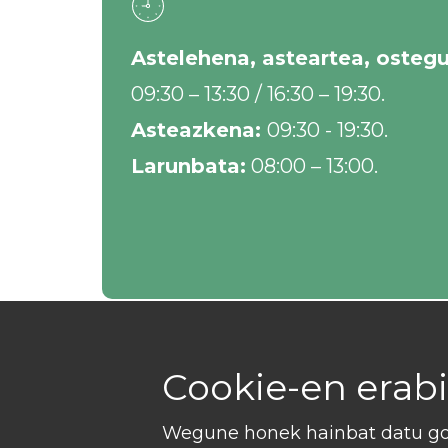
A
stelehena, asteartea, ostegu
09:30 – 13:30 / 16:30 – 19:30.
Asteazkena:
09:30 - 19:30.
Larunbata:
08:00 – 13:00.
​Cookie-en erabi
​Wegune honek hainbat datu gor