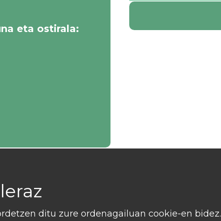
na eta ostirala:
leraz
detzen ditu zure ordenagailuan cookie-en bidez.
Pribatutasun politika eta lege oharra