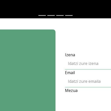
Izena
Email
Mezua