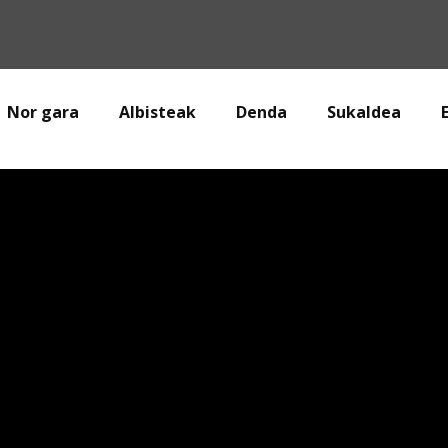
Nor gara
Albisteak
Denda
Sukaldea