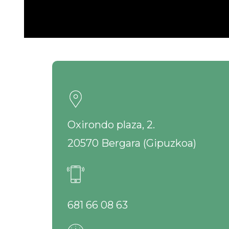
​Oxirondo plaza, 2.
20570 Bergara (Gipuzkoa)
​​681 66 08 63